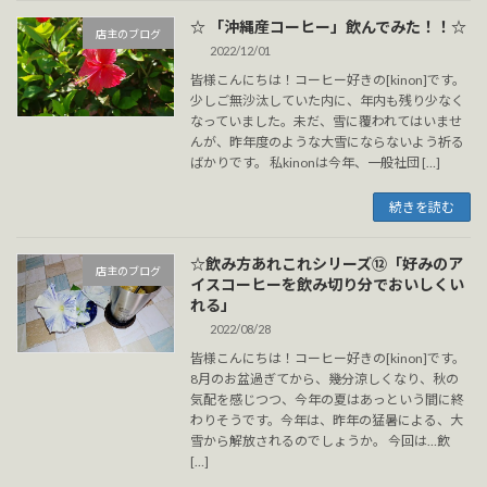
☆ 「沖縄産コーヒー」飲んでみた！！☆
店主のブログ
2022/12/01
皆様こんにちは！コーヒー好きの[kinon]です。
少しご無沙汰していた内に、年内も残り少なく
なっていました。未だ、雪に覆われてはいませ
んが、昨年度のような大雪にならないよう祈る
ばかりです。 私kinonは今年、一般社団 […]
続きを読む
☆飲み方あれこれシリーズ⑫「好みのア
店主のブログ
イスコーヒーを飲み切り分でおいしくい
れる」
2022/08/28
皆様こんにちは！コーヒー好きの[kinon]です。
8月のお盆過ぎてから、幾分涼しくなり、秋の
気配を感じつつ、今年の夏はあっという間に終
わりそうです。今年は、昨年の猛暑による、大
雪から解放されるのでしょうか。 今回は…飲
[…]