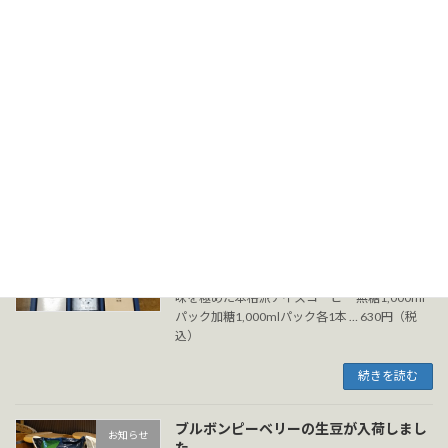
プレミアム商品券
お知らせ
2024/07/05
札幌 生活応援 プレミアム商品券 参加店舗で
す。 ☑スマホ商品券 ☑紙商品券 利
用期間 2024年 ７月１日～12月３１日
続きを読む
アイスリキッドコーヒーが入荷しまし
お知らせ
た。
2024/06/09
味を極めた本格派アイスコーヒー 無糖1,000ml
パック加糖1,000mlパック各1本 … 630円（税
込）
続きを読む
ブルボンピーベリーの生豆が入荷しまし
お知らせ
た。