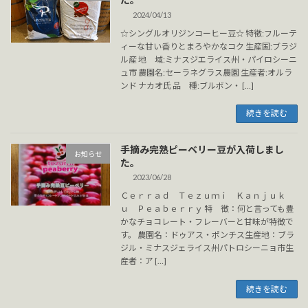
2024/04/13
☆シングルオリジンコーヒー豆☆ 特徴:フルーテ
ィーな甘い香りとまろやかなコク 生産国:ブラジ
ル産 地 域:ミナスジエライス州・パイロシーニ
ュ市 農園名:セーラネグラス農園 生産者:オルラ
ンド ナカオ氏 品 種:ブルボン・ […]
続きを読む
手摘み完熟ピーベリー豆が入荷しまし
お知らせ
た。
2023/06/28
Ｃｅｒｒａｄ Ｔｅｚｕｍｉ Ｋａｎｊｕｋ
ｕ Ｐｅａｂｅｒｒｙ 特 徴：何と言っても豊
かなチョコレート・フレーバーと甘味が特徴で
す。 農園名：ドゥアス・ポンチス生産地：ブラ
ジル・ミナスジェライス州パトロシーニョ市生
産者：ア […]
続きを読む