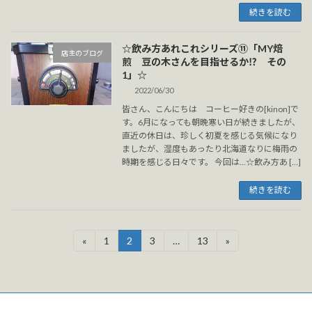
続きを読む
☆飲み方あれこれシリーズ⑪「MY焙
店主のブログ
煎 豆の木さんを目指せるか⁉ その
1」☆
2022/06/30
皆さん、こんにちは コーヒー好きの[kinon]で
す。6月になっても朝晩寒い日が続きましたが、
直近の休日は、珍しく初夏を感じる気候になり
ましたが、湿度もあったり北海道なりに梅雨の
時期を感じる日々です。 今回は…☆飲み方あ […]
続きを読む
投
«
1
2
3
…
13
»
固
固
固
固
定
定
定
定
稿
ペ
ペ
ペ
ペ
ー
ー
ー
ー
の
ジ
ジ
ジ
ジ
ペ