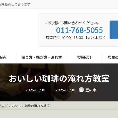
豆を販売しております
お気軽にお問い合わせください。
011-768-5055
営業時間 10:00 - 18:00 ［火水木除く］
販売
煎り方・挽き方・淹れ方
店舗紹介
店主
おいしい珈琲の淹れ方教室
最
2025/05/30
2025/05/30
豆の木
終
更
新
日
ブログ
おいしい珈琲の淹れ方教室
時
: