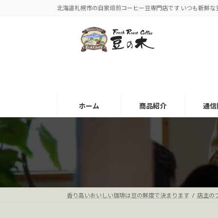
コ
ナ
北海道札幌市の自家焙煎コーヒー豆専門店です いつも新鮮な
ン
ビ
テ
ゲ
ン
ー
ツ
シ
へ
ョ
ス
ン
キ
に
ッ
移
ホーム
商品紹介
通信
プ
動
香り高いおいしい珈琲は豆の鮮度で決まります
店主の