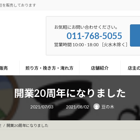
豆を販売しております
お気軽にお問い合わせください。
011-768-5055
営業時間 10:00 - 18:00 ［火水木除く］
販売
煎り方・挽き方・淹れ方
店舗紹介
店主
開業20周年になりました
最
2021/07/03
2021/08/02
豆の木
終
更
新
日
せ
開業20周年になりました
時
: