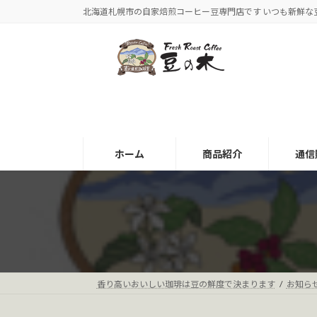
コ
ナ
北海道札幌市の自家焙煎コーヒー豆専門店です いつも新鮮な
ン
ビ
テ
ゲ
ン
ー
ツ
シ
へ
ョ
ス
ン
キ
に
ッ
移
ホーム
商品紹介
通信
プ
動
香り高いおいしい珈琲は豆の鮮度で決まります
お知ら