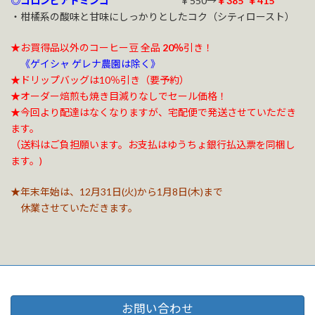
◎コロンビアドミンゴ
￥550→
￥385 ￥415
・柑橘系の酸味と甘味にしっかりとしたコク（シティロースト）
★お買得品以外のコーヒー豆 全品
20％
引き！
《ゲイシャ ゲレナ農園は除く》
★ドリップバッグは10％引き（要予約）
★オーダー焙煎も焼き目減りなしでセール価格！
★今回より配達はなく
なりますが、宅配便で発送させていただき
ます。
（送料はご負担願います。
お支払はゆうちょ銀行払込票を同梱し
ます。)
★年末年始は、12月31日(火)から1月8日(木)まで
休業させていただきます。
お問い合わせ