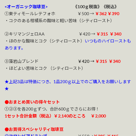
<オーガニック珈琲豆>
《100ｇ税抜》《税込》
①東ティモールレテフォホ ￥500 →
￥362
￥39
0
・コクのある柑橘系の酸味と軽い苦味（シティロースト）
②キリマンジェロAA ￥420 →
￥315 ￥340
・ほのかな酸味とコク（シティロースト）
いつものハイローストも
あります。
③藻岩山ブレンド
￥420 →
￥315 ￥340
・ほどよい苦味とコク （シティロースト）
★上記3品は特価につき、1品200ｇ以上でのご購入をお願いします
★
●おまとめ買いの得々セット
①②③を各200ｇずつ、合計600ｇでさらにお得！
1セット合計金額（税込）￥2,140のところ ￥2,000
●お買得スペシャリティ珈琲豆