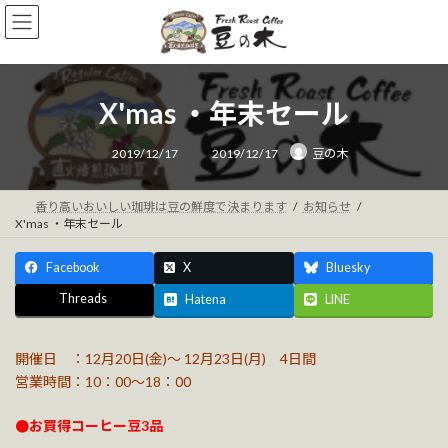
コ
ナ
ン
ビ
テ
ゲ
ン
ー
ツ
シ
X'mas ・年末セール
へ
ョ
ス
ン
最
キ
に
2019/12/17
2019/12/17
豆の木
終
ッ
移
更
新
プ
動
日
時
香り高いおいしい珈琲は豆の鮮度で決まります
お知らせ
:
X'mas ・年末セール
Facebook
X
Bluesky
Threads
Hatena
LINE
開催日 ：12月20日(金)～ 12月23日(月) 4日間
営業時間：10：00～18：00
●お買得コーヒー豆3品