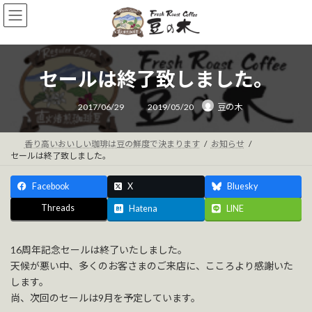
コ
ナ
ン
ビ
テ
ゲ
ン
ー
ツ
シ
セールは終了致しました。
へ
ョ
ス
ン
最
キ
に
2017/06/29
2019/05/20
豆の木
終
ッ
移
更
新
プ
動
日
時
香り高いおいしい珈琲は豆の鮮度で決まります
お知らせ
:
セールは終了致しました。
Facebook
X
Bluesky
Threads
Hatena
LINE
16周年記念セールは終了いたしました。
天候が悪い中、多くのお客さまのご来店に、こころより感謝いた
します。
尚、次回のセールは9月を予定しています。