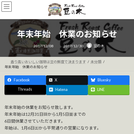
コ
ナ
ン
ビ
テ
ゲ
ン
ー
ツ
シ
年末年始 休業のお知らせ
へ
ョ
ス
ン
最
キ
に
2017/12/08
2017/12/30
豆の木
終
ッ
移
更
新
プ
動
日
時
香り高いおいしい珈琲は豆の鮮度で決まります
未分類
:
年末年始 休業のお知らせ
Facebook
X
Bluesky
Threads
Hatena
LINE
年末年始の休業をお知らせ致します。
年末年始は12月31日㈰から1月5日㈮までの
6日間休業させていただきます。
年始は、1月6日㈯から平常通りの営業になります。