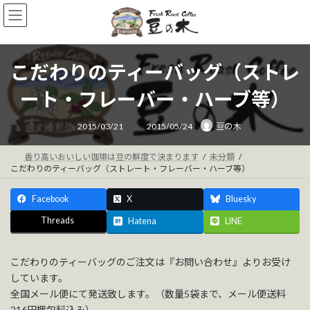
コ
ナ
ン
ビ
テ
ゲ
ン
ー
ツ
シ
こだわりのティーバッグ（ストレ
へ
ョ
ス
ン
ート・フレーバー・ハーブ等）
キ
に
ッ
移
最
2015/03/21
2015/05/24
豆の木
終
プ
動
更
新
日
香り高いおいしい珈琲は豆の鮮度で決まります
未分類
時
こだわりのティーバッグ（ストレート・フレーバー・ハーブ等）
:
Facebook
X
Bluesky
Threads
Hatena
LINE
こだわりのティーバッグのご注文は『お問い合わせ』よりお受け
しています。
全国メール便にて発送致します。（数量5袋まで、メール便送料
216円梱包料込み）