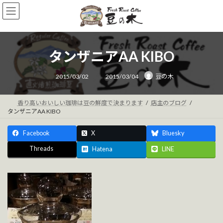
コ
ナ
ン
ビ
テ
ゲ
ン
ー
ツ
シ
タンザニアAA KIBO
へ
ョ
ス
ン
最
キ
に
2015/03/02
2015/03/04
豆の木
終
ッ
移
更
新
プ
動
日
時
香り高いおいしい珈琲は豆の鮮度で決まります
店主のブログ
:
タンザニアAA KIBO
Facebook
X
Bluesky
Threads
Hatena
LINE