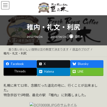
コ
ナ
ン
ビ
テ
ゲ
ン
ー
ツ
シ
稚内・礼文・利尻
へ
ョ
ス
ン
最
キ
に
2012/06/26
2012/06/26
豆の木
終
ッ
移
更
新
プ
動
日
時
香り高いおいしい珈琲は豆の鮮度で決まります
店主のブログ
:
稚内・礼文・利尻
Facebook
X
Bluesky
Threads
Hatena
LINE
札幌に来て12年、念願だった道北の地に、行くことが出来まし
た。
特急宗谷で5時間、最北の駅 『稚内』 に到着しました。