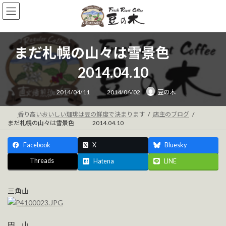
コ
ナ
ン
ビ
テ
ゲ
ン
ー
ツ
シ
まだ札幌の山々は雪景色
へ
ョ
ス
ン
2014.04.10
キ
に
ッ
移
最
2014/04/11
2014/06/02
豆の木
終
プ
動
更
新
日
香り高いおいしい珈琲は豆の鮮度で決まります
店主のブログ
時
まだ札幌の山々は雪景色 2014.04.10
:
Facebook
X
Bluesky
Threads
Hatena
LINE
三角山
円 山