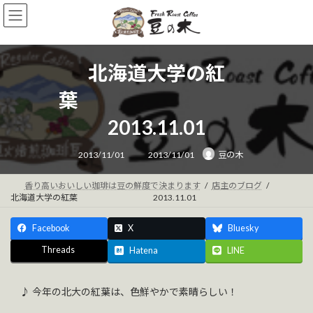
コ
ナ
ン
ビ
テ
ゲ
ン
ー
ツ
シ
北海道大学の紅
へ
ョ
ス
ン
葉
キ
に
ッ
移
2013.11.01
プ
動
最
2013/11/01
2013/11/01
豆の木
終
更
新
日
香り高いおいしい珈琲は豆の鮮度で決まります
店主のブログ
時
北海道大学の紅葉 2013.11.01
:
Facebook
X
Bluesky
Threads
Hatena
LINE
♪ 今年の北大の紅葉は、色鮮やかで素晴らしい！