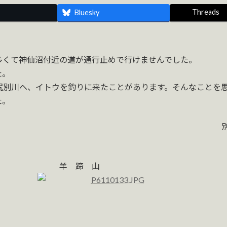
Threads
Bluesky
多くて神仙沼付近の道が通行止めで行けませんでした。
た。
尻別川ヘ、イトウを釣りに来たことがあります。そんなことを
た。
川 別名 蝦夷
 山