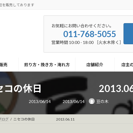
豆を販売しております
お気軽にお問い合わせください。
011-768-5055
営業時間 10:00 - 18:00 ［火水木除く］
販売
煎り方・挽き方・淹れ方
店舗紹介
店主
セコの休日 2013.06.
最
2013/06/14
2013/06/14
豆の木
終
更
新
日
ブログ
ニセコの休日 2013.06.11
時
: