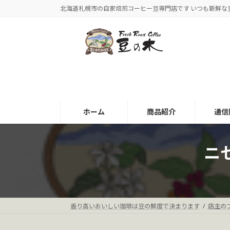
コ
ナ
北海道札幌市の自家焙煎コーヒー豆専門店です いつも新鮮な
ン
ビ
テ
ゲ
ン
ー
ツ
シ
へ
ョ
ス
ン
キ
に
ッ
移
ホーム
商品紹介
通信
プ
動
ニ
香り高いおいしい珈琲は豆の鮮度で決まります
店主の